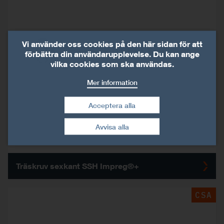
Vi använder oss cookies på den här sidan för att
förbättra din användarupplevelse. Du kan ange
vilka cookies som ska användas.
Mer information
Acceptera alla
Dra tillbaka mitt
Avvisa alla
samtycke
Träskruv sexkant SSH Impreg®+
CSA