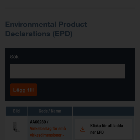
Environmental Product
Declarations (EPD)
Sök
Bild
Code / Namn
AA60280 /
Klicka för att ladda
Vinkelbeslag för små
ner EPD
virkesdimensioner -