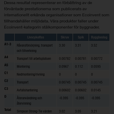
Dessa resultat representerar en förbättring av de
förväntade prestationerna som publicerats av
internationellt erkända organisationer som Ecoinvent som
tillhandahåller miljödata. Våra produkter faller under
Ecoinvent-kategorin stålkomponenter för byggnader.
Livscykelfas
Skruv
Spik
Byggbeslag
A1-3
Råvaruförsörjning, transport
3.30
3.31
3.52
och tillverkning
A4
Transport till arbetsplatsen
0.00782
0.00781
0.00772
A5
Montering
0.0967
0.112
0.0595
C1
Nedmontering/rivning
0
0
0
C2
Transport
0.00745
0.00745
0.00745
C3
Avfallshantering
0.00602
0.00602
0.0145
D
Återanvändning och
-0.395
-0.395
-0.395
återvinning
Total
Simpson Strong-Tie värden
3.02
3.05
3.21