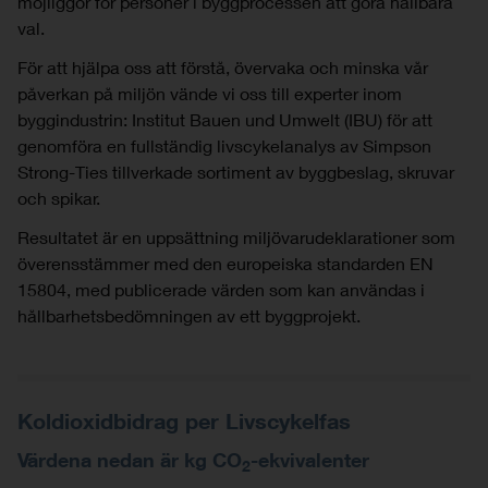
möjliggör för personer i byggprocessen att göra hållbara
val.
För att hjälpa oss att förstå, övervaka och minska vår
påverkan på miljön vände vi oss till experter inom
byggindustrin: Institut Bauen und Umwelt (IBU) för att
genomföra en fullständig livscykelanalys av Simpson
Strong-Ties tillverkade sortiment av byggbeslag, skruvar
och spikar.
Resultatet är en uppsättning miljövarudeklarationer som
överensstämmer med den europeiska standarden EN
15804, med publicerade värden som kan användas i
hållbarhetsbedömningen av ett byggprojekt.
Koldioxidbidrag per Livscykelfas
Värdena nedan är kg CO
-ekvivalenter
2