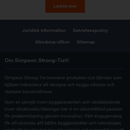
Ladda mer
Juridisk information
Sekretesspolicy
Allmänna villkor
Sitemap
Om Simpson Strong-Tie®
Simpson Strong-Tie levererar produkter och tjänster som
hjälper människor att designa och bygga säkrare och
starkare konstruktioner.
Som en pionjär inom byggbranschen och världsledande
inom strukturella lösningar har vi en oöverträffad passion
för problemlösning genom innovation. Vårt engagemang
för att utveckla allt bättre byggprodukter och teknologier,
samt att ge våra kunder unik service och support har varit