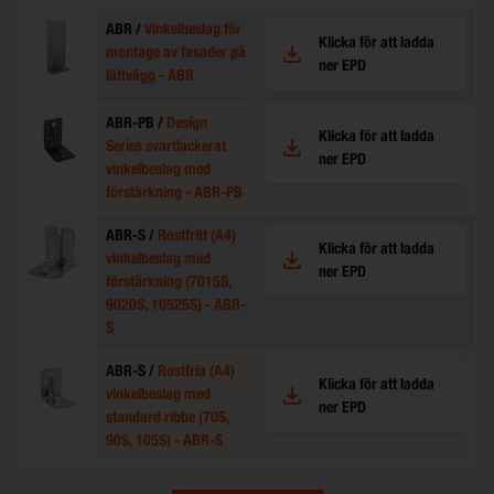
ABR /
Vinkelbeslag för
Klicka för att ladda
montage av fasader på
ner EPD
lättvägg - ABR
ABR-PB /
Design
Klicka för att ladda
Series svartlackerat
ner EPD
vinkelbeslag med
förstärkning - ABR-PB
ABR-S /
Rostfritt (A4)
Klicka för att ladda
vinkelbeslag med
ner EPD
förstärkning (7015S,
9020S, 10525S) - ABR-
S
ABR-S /
Rostfria (A4)
Klicka för att ladda
vinkelbeslag med
ner EPD
standard ribbe (70S,
90S, 105S) - ABR-S