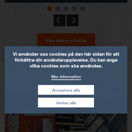
Visa alla produkter
Vi använder oss cookies på den här sidan för att
förbättra din användarupplevelse. Du kan ange
vilka cookies som ska användas.
Mer information
Acceptera alla
Dra tillbaka mitt
Avvisa alla
samtycke