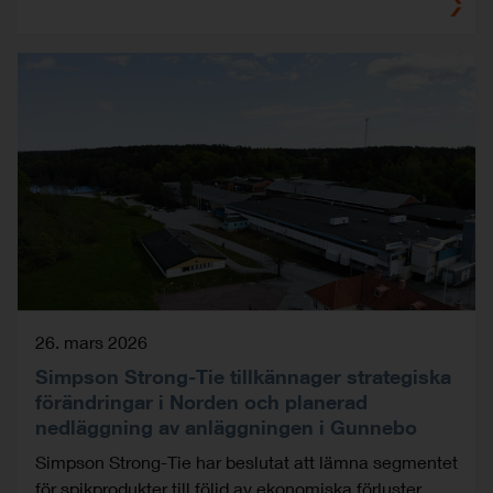
26. mars 2026
Simpson Strong-Tie tillkännager strategiska
förändringar i Norden och planerad
nedläggning av anläggningen i Gunnebo
Simpson Strong-Tie har beslutat att lämna segmentet
för spikprodukter till följd av ekonomiska förluster