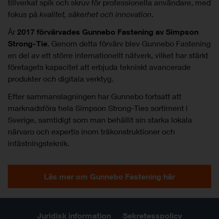
tillverkat spik och skruv för professionella användare, med
fokus på
kvalitet, säkerhet och innovation
.
År
2017 förvärvades Gunnebo Fastening av Simpson
Strong-Tie
. Genom detta förvärv blev Gunnebo Fastening
en del av ett större internationellt nätverk, vilket har stärkt
företagets kapacitet att erbjuda tekniskt avancerade
produkter och digitala verktyg.
Efter sammanslagningen har Gunnebo fortsatt att
marknadsföra hela Simpson Strong-Ties sortiment i
Sverige, samtidigt som man behållit sin starka lokala
närvaro och expertis inom träkonstruktioner och
infästningsteknik.
Läs mer om Gunnebo Fastening här
Juridisk information
Sekretesspolicy