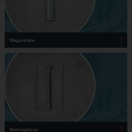
Slagankare
Betongskruv