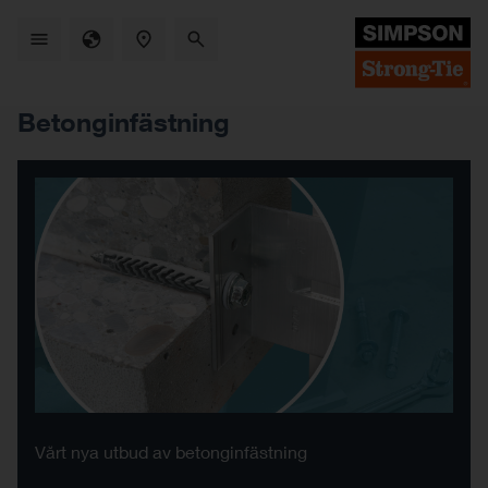
Skip
to
main
content
Betonginfästning
Vårt nya utbud av betonginfästning