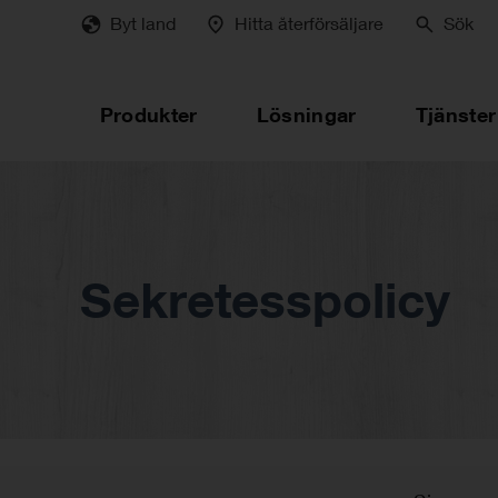
Skip
Byt land
Hitta återförsäljare
Sök
to
main
content
Produkter
Lösningar
Tjänster
Sekretesspolicy