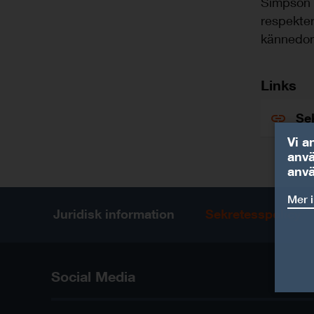
Simpson M
respekter
kännedom 
Links
Se
Vi a
anvä
anv
Mer 
Juridisk information
Sekretesspolicy
Social Media