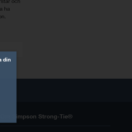
rstår och
ka ha
on.
a din
Om Simpson Strong-Tie®