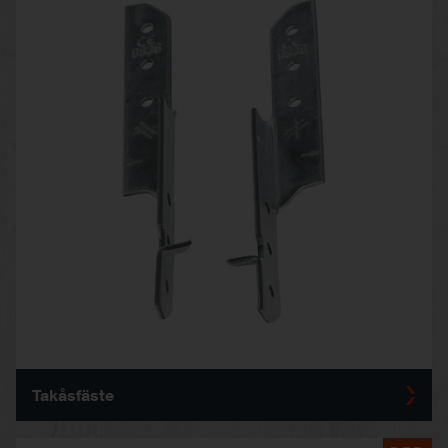
Takåsfäste