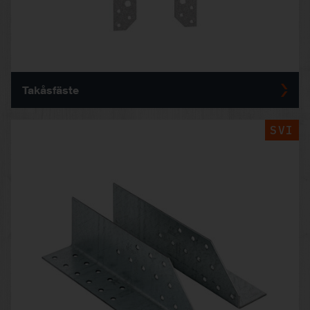
Takåsfäste
SVI