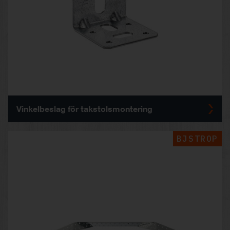
Vinkelbeslag för takstolsmontering
BJSTROP