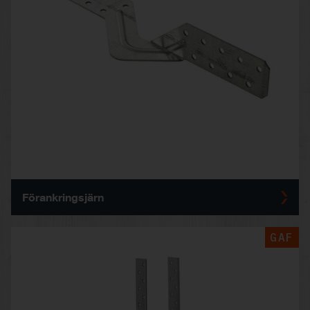
Förankringsjärn
GAF