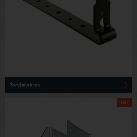
Torvtakskrok
UNI