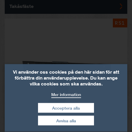
Takåsfäste
RS1
Vi använder oss cookies på den här sidan för att
förbättra din användarupplevelse. Du kan ange
vilka cookies som ska användas.
Mer information
Acceptera alla
Dra tillbaka mitt
Avvisa alla
samtycke