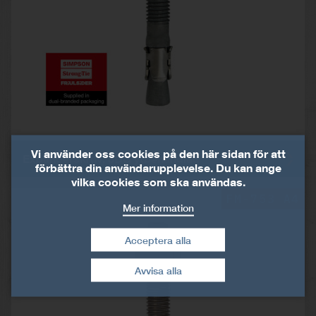
Vi använder oss cookies på den här sidan för att
Expanderskruv, 3DG ytbehandlad
förbättra din användarupplevelse. Du kan ange
vilka cookies som ska användas.
FM-753 A4
Mer information
Acceptera alla
Dra tillbaka mitt
Avvisa alla
samtycke