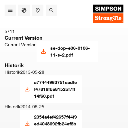
Skip
to
main
content
5711
Current Version
Current Version
se-dop-e06-0106-
11-s-2.pdf
Historik
Historik
2013-05-28
a77444963751eadfe
f47816fba8152bf7ff
14f60.pdf
Historik
2014-08-25
2354a4ef42657f44f9
ed4048692fb24ef8b