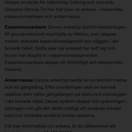
Ankare används för infästning i betong och murverk.
Simpson Strong-Tie har två typer av ankare - mekaniska,
expansionsankare och ankarmassa.
Expansionsankare
: Denna ankartyp överför belastningen
till grundmaterialet med hjälp av friktion, som skapas
mellan ankarets expansionssegment och väggen i det
borrade hålet. Detta sker när ankaret har satt sig och
konan har dragits in i expansionssegmenten.
Expansionsankare skapar ett tillförlitligt och ekonomiskt
förband.
Ankarmassa:
Denna ankartyp består av en kemisk massa
och en gängstång. Efter monteringen sker en kemisk
reaktion som håller gängstången på plats mot sidoväggen
i det borrade hålet. Dessa system skapar inte spänningar i
betongen och gör det därför möjligt att använda mindre
kant och inbördes avstånd mellan ankarna.
För mer information om ankare, är du välkommen att