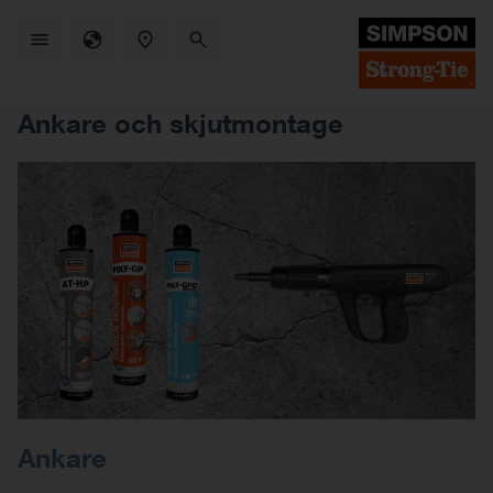
Skip
to
main
content
Ankare och skjutmontage
Ankare